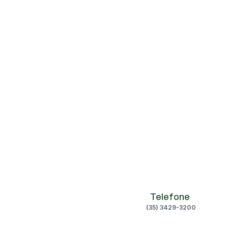
Uroginecologia
Medicina Fetal
Cardiologia Pediátrica
Telefone 
(35) 3429-3200