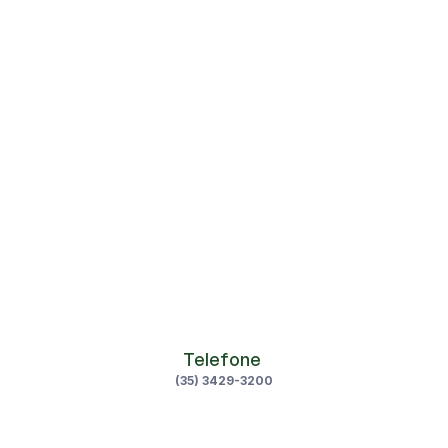
Posso doar em vida?
O que acontece se a família não 
autorizar?
Ser doador tem custos?
A doação pode salvar quantas vidas?
Telefone 
(35) 3429-3200