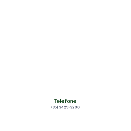
Reumatologia
Teeth Whitening
Urologia
ANTONIO CARLOS DE SOUZA 
Telefone 
(35) 3429-3200